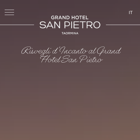
IT
ita
eng
deu
Risvegli d’Incanto al Grand
Hotel San Pietro