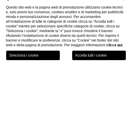
Questo sito web e la pagina web di prenotazione utilizzano cookie tecnici
e, solo previo tuo consenso, cookies analitici e di marketing per pubblicità
mirata e personalizzazione degli annunci. Per acconsentire
all’installazione di tutte le categorie di cookie clicca su “Accetta tutti i
cookie” mentre per selezionare specifiche categorie di cookie, clicca su
"Seleziona i cookie"; mediante la “x” puoi invece chiudere il banner
rifiutando l’installazione di cookie diversi da quelli tecnici. Per riaprire il
banner e modificare le preferenze, clicca su “Cookie” nel footer del sito
web e della pagina di prenotazione. Per maggiori informazioni
clicca qui
.
SCEGLI L'HOTEL
CHECK IN / CHECK OUT
OSPITI
Home
COLAZIONE ESCLUSIVA, TRA QUIETE E BELLEZZA