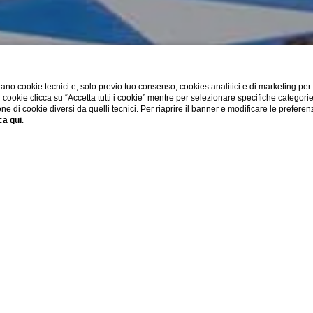
ano cookie tecnici e, solo previo tuo consenso, cookies analitici e di marketing per
di cookie clicca su “Accetta tutti i cookie” mentre per selezionare specifiche categori
one di cookie diversi da quelli tecnici. Per riaprire il banner e modificare le preferen
ca qui
.
OTEL
CHECK IN / CHECK OUT
OSPITI
Pre
go
-
8
Ago
1
Camere,
2
Adulti,
0
Bambini
-
+
Camere
Home
Ristoranti
Belvedere Cafè
-
+
Adulti
Maggiore di 11 anni
-
+
Bambini
da 0-11 anni