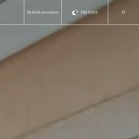
PRENOTA
Richiedi preventivo
IT
ita
eng
deu
EMILIA ROMAGNA
Homie Hotel
Rimini