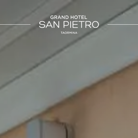
SICILIA
UMBRIA
otel San Pietro
La Meridiana Bleisure Hotel
Taormina
Perugia
Taormina
a Beach Resort
Modica
LINDGBERGH
HOTELS