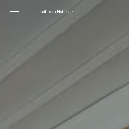
Lindbergh Hotels
MARCHE
Excelsior Hotel, Spa e Lido
Grand H
Pesaro
Nautilus Family Hotel
Modic
Pesaro
Charlie in Pesaro
Pesaro