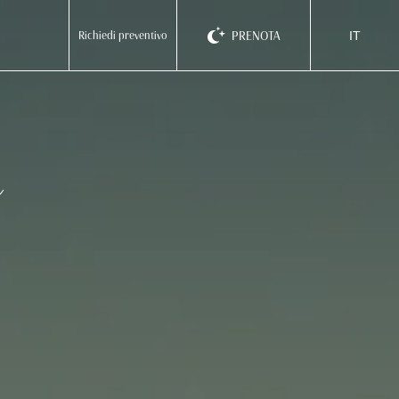
PRENOTA
Richiedi preventivo
IT
ita
eng
deu
EMILIA ROMAGNA
Homie Hotel
Rimini