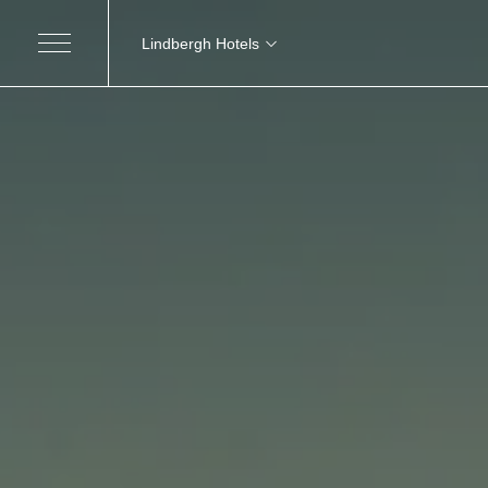
Lindbergh Hotels
MARCHE
Excelsior Hotel, Spa e Lido
Grand H
Pesaro
Nautilus Family Hotel
Modic
Pesaro
Charlie in Pesaro
Pesaro