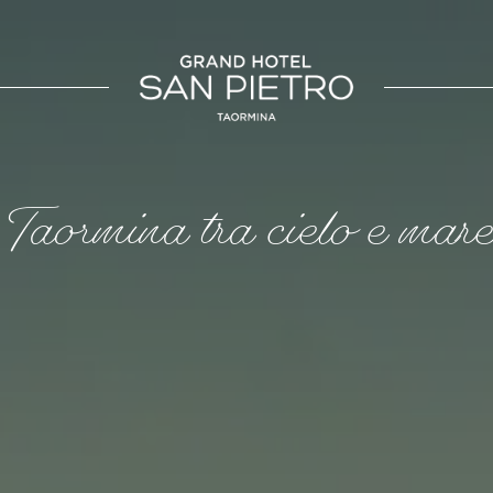
SICILIA
UMBRIA
otel San Pietro
La Meridiana Bleisure Hotel
Taormina
Perugia
Taormina
Taormina tra cielo e mare
a Beach Resort
Modica
LINDGBERGH
HOTELS