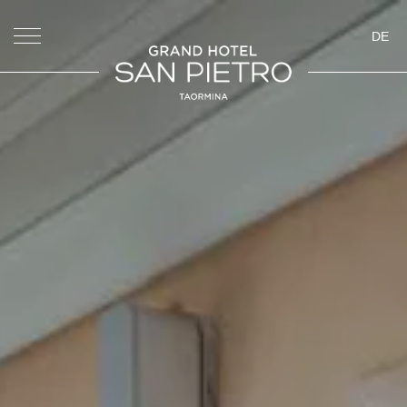
DE
ita
eng
deu