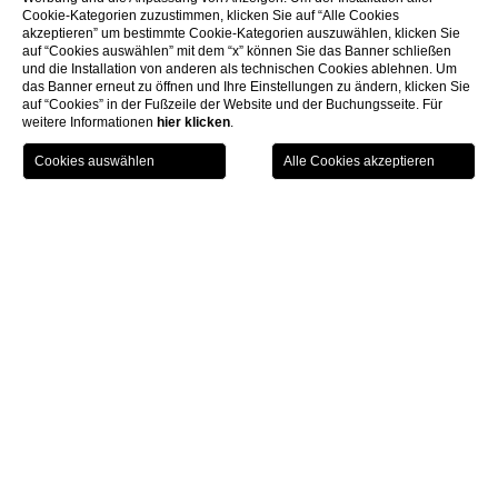
Cookie-Kategorien zuzustimmen, klicken Sie auf “Alle Cookies
akzeptieren” um bestimmte Cookie-Kategorien auszuwählen, klicken Sie
auf “Cookies auswählen” mit dem “x” können Sie das Banner schließen
und die Installation von anderen als technischen Cookies ablehnen. Um
das Banner erneut zu öffnen und Ihre Einstellungen zu ändern, klicken Sie
auf “Cookies” in der Fußzeile der Website und der Buchungsseite. Für
weitere Informationen
hier klicken
.
HOTEL AUSWÄHLEN
CHECK IN / CHECK OUT
GÄSTE
Home
Privacy
Privacy
Regulation (EU) 2016/679 of the European
Parliament and of the Council of 27 April 2016 on the
protection of natural persons with regard to the