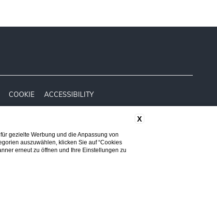
COOKIE
ACCESSIBILITY
X
 für gezielte Werbung und die Anpassung von
Piazzale Giacomo Matteotti, 28 - 61121, (Pu)
tegorien auszuwählen, klicken Sie auf “Cookies
nner erneut zu öffnen und Ihre Einstellungen zu
+39 072163071
info@lbhs.it
chen
Information Office: +39 0721/63071
Buchung stornieren/
Buchen
Follow Us
ändern