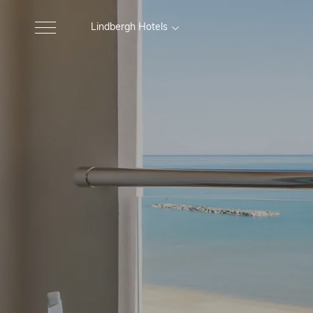
Lindbergh Hotels
MARCHE
Excelsior Hotel, Spa e Lido
Gr
Pesaro
Nautilus Family Hotel
M
Pesaro
Charlie in Pesaro
Pesaro