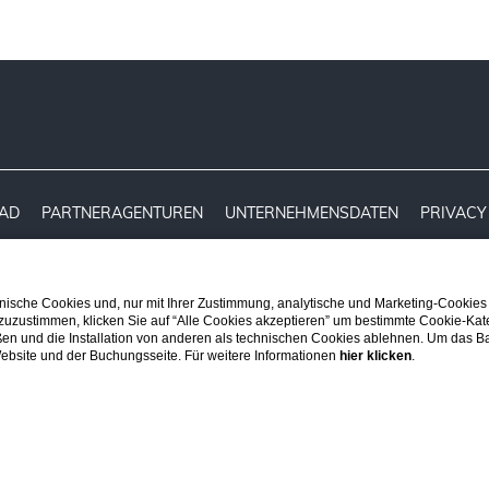
AD
PARTNERAGENTUREN
UNTERNEHMENSDATEN
PRIVACY
ische Cookies und, nur mit Ihrer Zustimmung, analytische und Marketing-Cookies
 zuzustimmen, klicken Sie auf “Alle Cookies akzeptieren” um bestimmte Cookie-Ka
en und die Installation von anderen als technischen Cookies ablehnen. Um das Ba
 Website und der Buchungsseite. Für weitere Informationen
hier klicken
.
USWÄHLEN
CHECK IN / CHECK OUT
GÄSTE
Bu
1
Zimmer,
2
Erwachsene,
0
Kinder
Zimmer
-
+