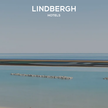
SICILIA
UMBRIA
and Hotel San Pietro
La Meridiana Bleisure Hotel
Taormina
Perugia
Taormina
odica Beach Resort
Modica
LINDGBERGH
HOTELS