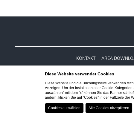
KONTAKT
AREA DOWNLO
Diese Website verwendet Cookies
Diese Website und die Buchungsseite verwenden techn
AKTUALISIERT BLEIBEN
Anzeigen. Um der Installation aller Cookie-Kategorien
auswählen” mit dem “x” können Sie das Banner schließ
ändern, klicken Sie auf “Cookies” in der Fußzeile der
HOTEL A
Reiseziele
7
Aug
-
8
Aug