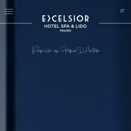
IT
ita
eng
deu
Remise en Forme D'Autore