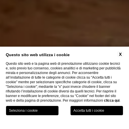
X
Questo sito web utilizza i cookie
Questo sito web e la pagina web di prenotazione utilizzano cookie tecnici
e, solo previo tuo consenso, cookies analitici e di marketing per pubblicità
mirata e personalizzazione degli annunci. Per acconsentire
all’installazione di tutte le categorie di cookie clicca su “Accetta tutti i
cookie” mentre per selezionare specifiche categorie di cookie, clicca su
PRENOTA DA NOI ED OTTERRAI:
"Seleziona i cookie"; mediante la “x” puoi invece chiudere il banner
rifiutando l’installazione di cookie diversi da quelli tecnici. Per riaprire il
Servizio di customer care
banner e modificare le preferenze, clicca su “Cookie” nel footer del sito
Ingresso gratuito alla SPA Excelsior
web e della pagina di prenotazione. Per maggiori informazioni
clicca qui
.
Sconto 10% sul primo trattamento in
SCEGLI L'HOTEL
CHECK IN / CHECK OUT
SPA
OSPITI
Home