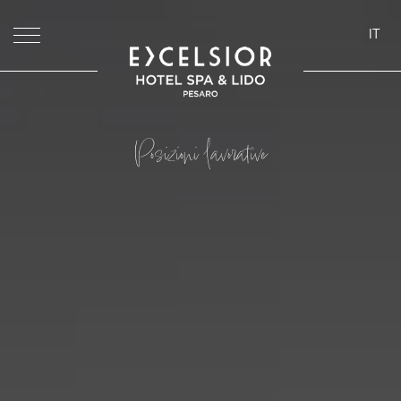
IT
ita
eng
deu
Posizioni lavorative