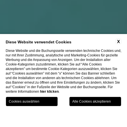
X
Diese Website verwendet Cookies
Diese Website und die Buchungsseite verwenden technische Cookies und,
nur mit Ihrer Zustimmung, analytische und Marketing-Cookies für gezielte
Werbung und die Anpassung von Anzeigen. Um der Installation aller
Cookie-Kategorien zuzustimmen, klicken Sie auf “Alle Cookies
akzeptieren” um bestimmte Cookie-Kategorien auszuwählen, klicken Sie
auf “Cookies auswählen” mit dem “x” können Sie das Banner schließen
BUCHEN SIE BEI UNS UND
und die Installation von anderen als technischen Cookies ablehnen. Um
ERHALTEN SIE
das Banner erneut zu öffnen und Ihre Einstellungen zu ändern, klicken Sie
auf “Cookies” in der Fußzeile der Website und der Buchungsseite. Für
Kundenbetreuung
weitere Informationen
hier klicken
.
Freier Eintritt in das Excelsior SPA
HOTEL AUSWÄHLEN
CHECK IN / CHECK OUT
GÄSTE
10% Rabatt auf die erste SPA-
Behandlung
Home
Spezielle Angebote