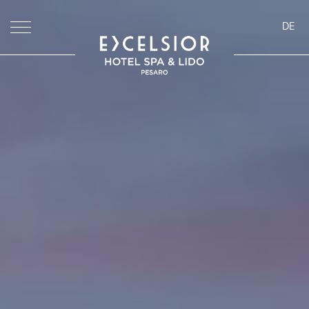
DE
ita
eng
deu