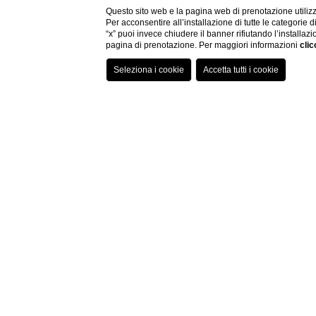
Questo sito web e la pagina web di prenotazione utilizz
Per acconsentire all’installazione di tutte le categorie 
“x” puoi invece chiudere il banner rifiutando l’installazi
pagina di prenotazione. Per maggiori informazioni
clic
SCEGLI L
La Meridiana Bleisure Hotel
8
Ago
L
Questa la promessa (
splendido
giardino at