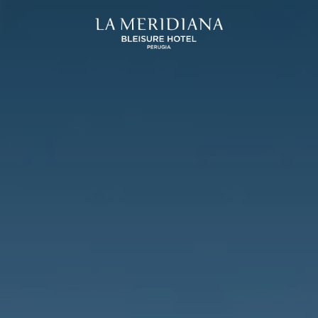
SICILIA
UMBRIA
and Hotel San Pietro
La Meridiana Bleisure Hotel
Taormina
Perugia
Taormina
odica Beach Resort
Modica
LINDGBERGH
HOTELS