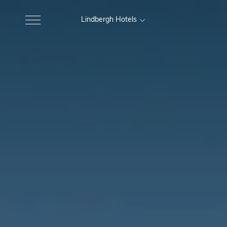
Lindbergh Hotels
MARCHE
Excelsior Hotel, Spa e Lido
Gr
Pesaro
Nautilus Family Hotel
M
Pesaro
Charlie in Pesaro
Pesaro