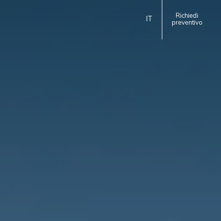
Richiedi
IT
preventivo
ita
eng
EMILIA ROMAGNA
Homie Hotel
Rimini