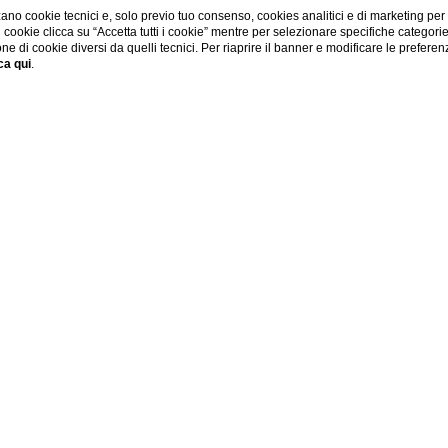
ano cookie tecnici e, solo previo tuo consenso, cookies analitici e di marketing per
di cookie clicca su “Accetta tutti i cookie” mentre per selezionare specifiche categori
one di cookie diversi da quelli tecnici. Per riaprire il banner e modificare le preferen
ca qui
.
'HOTEL
CHECK IN / CHECK OUT
OSPITI
Pre
-
9
Ago
1
Camere,
2
Adulti,
0
Bambini
Camere
-
+
Adulti
-
+
Home
Hotel
Piscina
Maggiore di 11 anni
Bambini
-
+
ASCIATI INCANTARE DALL’ATMOSFERA DI RELAX A BORDO PISCI
da 0-11 anni
Piscina
mantenuta) dell’
Hotel La Meridiana di Perugia
, che grazie a
trezzato
offre ai suoi ospiti incantevoli
esperienze di pace a c