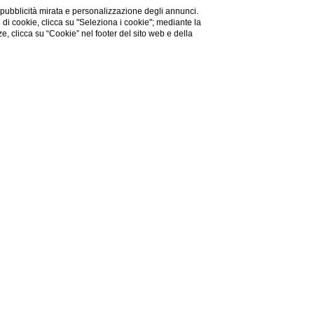
PRENOTA DA NOI ED OTTERRAI:
 pubblicità mirata e personalizzazione degli annunci.
Parcheggio Gratuito
e di cookie, clicca su "Seleziona i cookie"; mediante la
ze, clicca su “Cookie” nel footer del sito web e della
Late Checkout previa disponibilità
Bottiglia d’acqua gratuita all’arrivo
nota
Bar aperto 24h
Modifica/Cancella
Prenota
prenotazione
NA
lla sua
piscina
e al suo
ontatto con la natura.