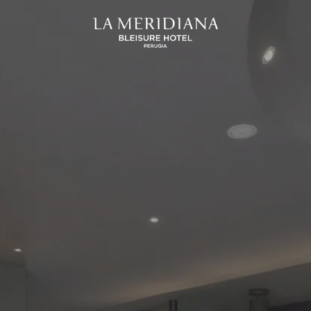
SICILIA
UMBRIA
and Hotel San Pietro
La Meridiana Bleisure Hotel
Taormina
Perugia
Taormina
odica Beach Resort
Modica
LINDGBERGH
HOTELS