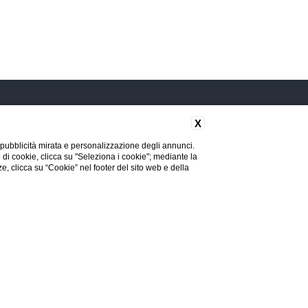
X
PRENOTA DA NOI ED OTTERRAI:
 pubblicità mirata e personalizzazione degli annunci.
Parcheggio Gratuito
e di cookie, clicca su "Seleziona i cookie"; mediante la
ze, clicca su “Cookie” nel footer del sito web e della
Late Checkout previa disponibilità
ETARI
PRIVACY
COOKIE
ACCESSIBILITÀ
Bottiglia d’acqua gratuita all’arrivo
nota
Bar aperto 24h
Modifica/Cancella
Prenota
prenotazione
Via del Discobolo, 42 - 06132 Perugia PG
+39 075 5172347
info.meridiana@lbhs.it
Ufficio Informazioni: +39 0721/63071