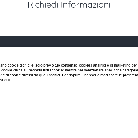
Richiedi Informazioni
ano cookie tecnici e, solo previo tuo consenso, cookies analitici e di marketing per
di cookie clicca su “Accetta tutti i cookie” mentre per selezionare specifiche categori
one di cookie diversi da quelli tecnici. Per riaprire il banner e modificare le preferen
AGENZIE & PARTNER
PRESS
AREA DOWNLOAD
DATI SOCI
ca qui
.
'HOTEL
CHECK IN / CHECK OUT
OSPITI
Pre
-
9
Ago
1
Camere,
2
Adulti,
0
Bambini
Camere
-
+
Adulti
-
+
Maggiore di 11 anni