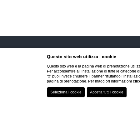
Questo sito web utilizza i cookie
Questo sito web e la pagina web di prenotazione utilizz
Per acconsentire all’installazione di tutte le categorie 
“x” puoi invece chiudere il banner rifiutando l’installazi
CONTATTI
MISSION
LAVORA CON NOI
pagina di prenotazione. Per maggiori informazioni
clic
SCEGLI L
La Meridiana Bleisure Hotel
8
Ago
RIMANI AGGIORNATO