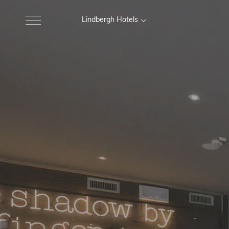
Lindbergh Hotels
MARCHE
Excelsior Hotel, Spa e Lido
Gr
Pesaro
Nautilus Family Hotel
M
Pesaro
Charlie in Pesaro
Pesaro