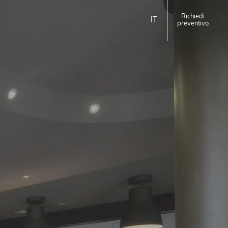
Richiedi
IT
preventivo
ita
eng
EMILIA ROMAGNA
Homie Hotel
Rimini