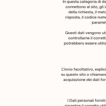
In questa categoria di dat
connettono al sito, gli 
della richiesta, il met
risposta, il codice nume
parametr
Questi dati vengono util
controllarne il corre
potrebbero essere utilizz
L’invio facoltativo, espli
su questo sito o chiamand
acquisizione dei dati for
I Dati personali forni
garantire il corretto uti