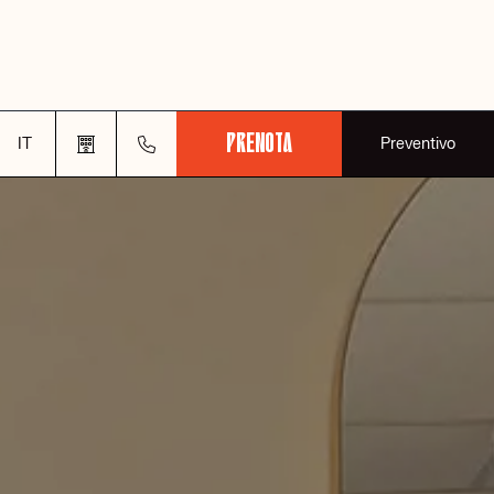
PRENOTA
IT
Preventivo
ita
eng
MAGNA
tel