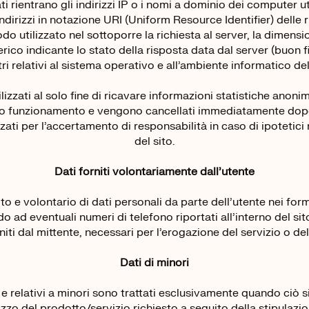
i rientrano gli indirizzi IP o i nomi a dominio dei computer uti
indirizzi in notazione URI (Uniform Resource Identifier) delle ri
odo utilizzato nel sottoporre la richiesta al server, la dimensi
rico indicante lo stato della risposta data dal server (buon fin
i relativi al sistema operativo e all’ambiente informatico del
izzati al solo fine di ricavare informazioni statistiche anonim
tto funzionamento e vengono cancellati immediatamente dopo 
ati per l’accertamento di responsabilità in caso di ipotetici 
del sito.
Dati forniti volontariamente dall’utente
cito e volontario di dati personali da parte dell’utente nei for
o ad eventuali numeri di telefono riportati all’interno del si
niti dal mittente, necessari per l’erogazione del servizio o del
Dati di minori
ti e relativi a minori sono trattati esclusivamente quando ciò 
lizzo del prodotto/servizio richiesto a seguito della stipulazio