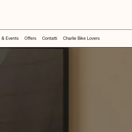
 & Events
Offers
Contatti
Charlie Bike Lovers
INFORMAZIONI
RIDE THE SUNSET
BIKE ROOM
UMBRIA
EMILIA RO
CHARLIE SUMMER DAYS
BIKE TOUR
o
La Meridiana Bleisure Hotel
Homie Ho
NOLEGGIO BICI
Perugia
Rimini
LINDGBERGH
HOTELS