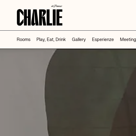
-->
Rooms
Play, Eat, Drink
Gallery
Esperienze
Meeting
RICHIESTA 
MARCHE
SICILIA
Excelsior Hotel, Spa e Lido
Grand Hotel San Pietr
Taormina
Pesaro
Taormina
Nautilus Family Hotel
Modica Beach Resort
Pesaro
Modica
Charlie in Pesaro
Pesaro