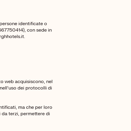
 persone identificate o
02667750414), con sede in
ghhotels.it.
ito web acquisiscono, nel
nell’uso dei protocolli di
tificati, ma che per loro
 da terzi, permettere di